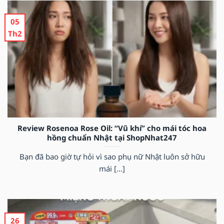
05
Th2
Review Rosenoa Rose Oil: “Vũ khí” cho mái tóc hoa
hồng chuẩn Nhật tại ShopNhat247
Bạn đã bao giờ tự hỏi vì sao phụ nữ Nhật luôn sở hữu
mái [...]
26