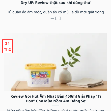
Dry UP: Review thật sau khi dùng thử
Tủ quần áo ẩm mốc, quần áo có mùi lạ dù mới giặt xong
— [...]
24
Th2
Review Gói Hút Ẩm Nhật Bản 450ml Giải Pháp “Tí
Hon” Cho Mùa Nồm Ẩm Đáng Sợ
Mùa nồm ẩm kéo đến, tường nhà rỉ nước, quần áo trong