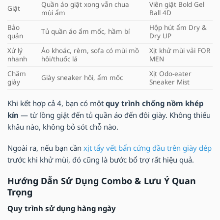
Quần áo giặt xong vẫn chua
Viên giặt Bold Gel
Giặt
mùi ẩm
Ball 4D
Bảo
Hộp hút ẩm Dry &
Tủ quần áo ẩm mốc, hầm bí
quản
Dry UP
Xử lý
Áo khoác, rèm, sofa có mùi mồ
Xịt khử mùi vải FOR
nhanh
hôi/thuốc lá
MEN
Chăm
Xịt Odo-eater
Giày sneaker hôi, ẩm mốc
giày
Sneaker Mist
Khi kết hợp cả 4, bạn có một
quy trình chống nồm khép
kín
— từ lồng giặt đến tủ quần áo đến đôi giày. Không thiếu
khâu nào, không bỏ sót chỗ nào.
Ngoài ra, nếu bạn cần
xịt tẩy vết bẩn cứng đầu trên giày dép
trước khi khử mùi, đó cũng là bước bổ trợ rất hiệu quả.
Hướng Dẫn Sử Dụng Combo & Lưu Ý Quan
Trọng
Quy trình sử dụng hàng ngày