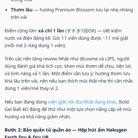
Thơm lâu
— hương Premium Blossom lưu lại nhẹ nhàng
trên vải
Điểm cộng lớn:
xả chỉ 1 lần
(すすぎ1回OK) — tiết kiệm
nước và điện đáng kể. Gói 11 viên dùng được ~11 mẻ giặt
(mỗi mẻ 2–6kg dùng 1 viên).
Trên các nền tảng review Nhật như @cosme và LIPS, người
dùng đánh giá khá tích cực: khen mùi thơm dễ chịu, tiện lợi,
và tính năng xả 1 lần. Một điểm cần lưu ý: hương thơm lưu
khá lâu trên vải, nên nếu bạn thích mùi thật nhẹ thì cân nhắc
dùng 1 viên/mẻ thay vì 2.
Nếu bạn đang dùng
viên giặt nội địa Nhật dạng khác
, Bold
Gel Ball 4D đáng để thử như một lựa chọn nâng cấp về mùi
hương và khả năng giảm nhăn.
Bước 2: Bảo quản tủ quần áo — Hộp hút ẩm Hakugen
Earth Dry & Dry UP