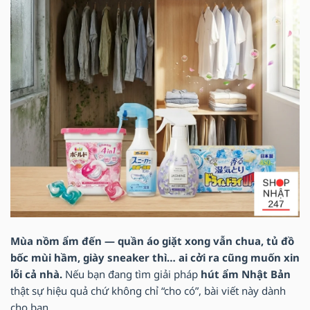
Mùa nồm ẩm đến — quần áo giặt xong vẫn chua, tủ đồ
bốc mùi hầm, giày sneaker thì… ai cởi ra cũng muốn xin
lỗi cả nhà.
Nếu bạn đang tìm giải pháp
hút ẩm Nhật Bản
thật sự hiệu quả chứ không chỉ “cho có”, bài viết này dành
cho bạn.