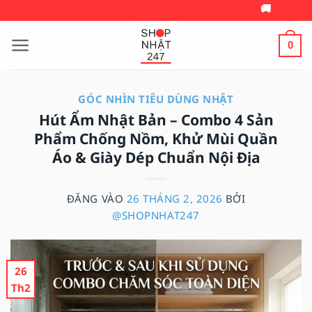
Bỏ
🚚 MIỄN PHÍ VẬN CHUYỂN 📞
qua
nội
0
dung
GÓC NHÌN TIÊU DÙNG NHẬT
Hút Ẩm Nhật Bản – Combo 4 Sản
Phẩm Chống Nồm, Khử Mùi Quần
Áo & Giày Dép Chuẩn Nội Địa
ĐĂNG VÀO
26 THÁNG 2, 2026
BỞI
@SHOPNHAT247
26
Th2