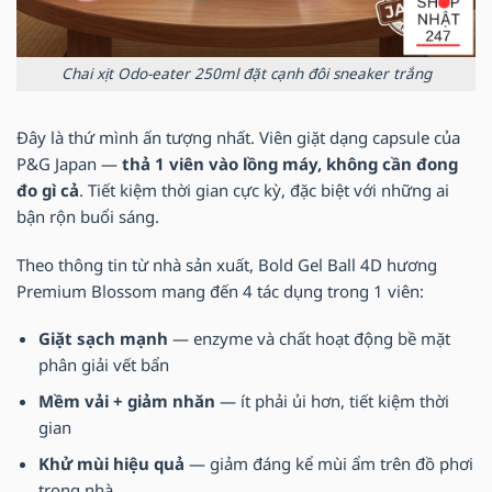
Chai xịt Odo-eater 250ml đặt cạnh đôi sneaker trắng
Đây là thứ mình ấn tượng nhất. Viên giặt dạng capsule của
P&G Japan —
thả 1 viên vào lồng máy, không cần đong
đo gì cả
. Tiết kiệm thời gian cực kỳ, đặc biệt với những ai
bận rộn buổi sáng.
Theo thông tin từ nhà sản xuất, Bold Gel Ball 4D hương
Premium Blossom mang đến 4 tác dụng trong 1 viên:
Giặt sạch mạnh
— enzyme và chất hoạt động bề mặt
phân giải vết bẩn
Mềm vải + giảm nhăn
— ít phải ủi hơn, tiết kiệm thời
gian
Khử mùi hiệu quả
— giảm đáng kể mùi ẩm trên đồ phơi
trong nhà