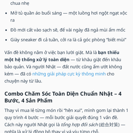
chua nhẹ
Mở tủ quần áo buổi sáng — một luồng hơi ngột ngạt xộc
ra
Đồ mới cất vào sạch sẽ, để vài ngày đã ngả mùi ẩm mốc
Giày sneaker đi cả tuần, cởi ra là cả góc phòng “biết mùi”
Vấn đề không nằm ở việc bạn lười giặt. Mà là
bạn thiếu
một hệ thống xử lý toàn diện
— từ khâu giặt đến khâu
bảo quản. Và người Nhật — đất nước cũng ẩm ướt không
kém — đã có
những giải pháp cực kỳ thông minh
cho
chuyện này từ lâu.
Combo Chăm Sóc Toàn Diện Chuẩn Nhật – 4
Bước, 4 Sản Phẩm
Thay vì mua lẻ từng món rồi “hên xui”, mình gom lại thành 1
quy trình 4 bước — mỗi bước giải quyết đúng 1 vấn đề.
Cách này người Nhật gọi là
tổng hợp đối sách
(総合対策) —
nghĩa là xử lý đồng bộ thay vì vá víu từng chỗ.