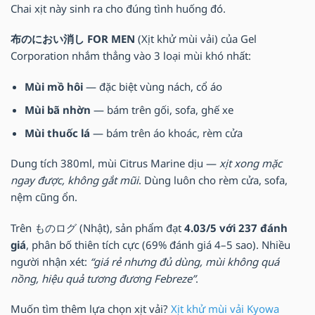
Chai xịt này sinh ra cho đúng tình huống đó.
布のにおい消し FOR MEN
(Xịt khử mùi vải) của Gel
Corporation nhắm thẳng vào 3 loại mùi khó nhất:
Mùi mồ hôi
— đặc biệt vùng nách, cổ áo
Mùi bã nhờn
— bám trên gối, sofa, ghế xe
Mùi thuốc lá
— bám trên áo khoác, rèm cửa
Dung tích 380ml, mùi Citrus Marine dịu —
xịt xong mặc
ngay được, không gắt mũi
. Dùng luôn cho rèm cửa, sofa,
nệm cũng ổn.
Trên ものログ (Nhật), sản phẩm đạt
4.03/5 với 237 đánh
giá
, phân bố thiên tích cực (69% đánh giá 4–5 sao). Nhiều
người nhận xét:
“giá rẻ nhưng đủ dùng, mùi không quá
nồng, hiệu quả tương đương Febreze”
.
Muốn tìm thêm lựa chọn xịt vải?
Xịt khử mùi vải Kyowa