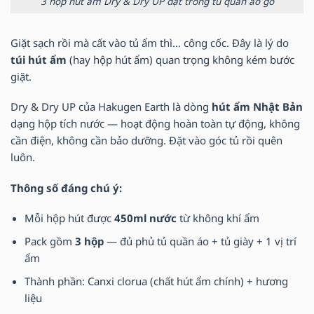
3 hộp hút ẩm Dry & Dry UP đặt trong tủ quần áo gỗ
Giặt sạch rồi mà cất vào tủ ẩm thì… công cốc. Đây là lý do
túi hút ẩm
(hay hộp hút ẩm) quan trọng không kém bước
giặt.
Dry & Dry UP của Hakugen Earth là dòng
hút ẩm Nhật Bản
dạng hộp tích nước — hoạt động hoàn toàn tự động, không
cần điện, không cần bảo dưỡng. Đặt vào góc tủ rồi quên
luôn.
Thông số đáng chú ý:
Mỗi hộp hút được
450ml nước
từ không khí ẩm
Pack gồm
3 hộp
— đủ phủ tủ quần áo + tủ giày + 1 vị trí
ẩm
Thành phần: Canxi clorua (chất hút ẩm chính) + hương
liệu