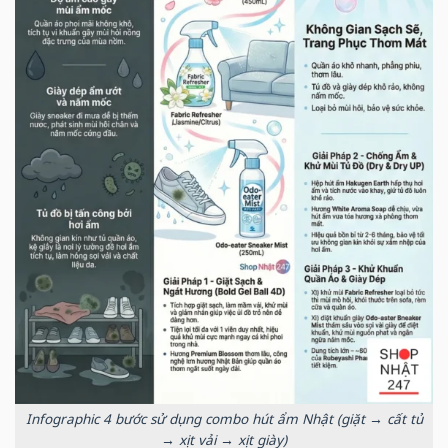
Infographic 4 bước sử dụng combo hút ẩm Nhật (giặt → cất tủ
→ xịt vải → xịt giày)