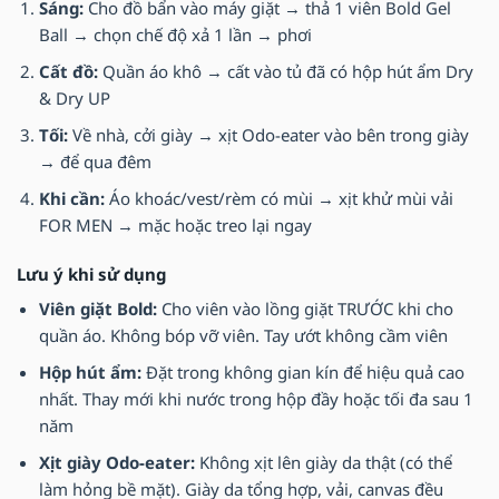
Sáng:
Cho đồ bẩn vào máy giặt → thả 1 viên Bold Gel
Ball → chọn chế độ xả 1 lần → phơi
Cất đồ:
Quần áo khô → cất vào tủ đã có hộp hút ẩm Dry
& Dry UP
Tối:
Về nhà, cởi giày → xịt Odo-eater vào bên trong giày
→ để qua đêm
Khi cần:
Áo khoác/vest/rèm có mùi → xịt khử mùi vải
FOR MEN → mặc hoặc treo lại ngay
Lưu ý khi sử dụng
Viên giặt Bold:
Cho viên vào lồng giặt TRƯỚC khi cho
quần áo. Không bóp vỡ viên. Tay ướt không cầm viên
Hộp hút ẩm:
Đặt trong không gian kín để hiệu quả cao
nhất. Thay mới khi nước trong hộp đầy hoặc tối đa sau 1
năm
Xịt giày Odo-eater:
Không xịt lên giày da thật (có thể
làm hỏng bề mặt). Giày da tổng hợp, vải, canvas đều