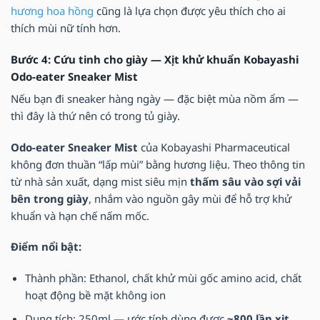
hương hoa hồng
cũng là lựa chọn được yêu thích cho ai
thích mùi nữ tính hơn.
Bước 4: Cứu tinh cho giày — Xịt khử khuẩn Kobayashi
Odo-eater Sneaker Mist
Nếu bạn đi sneaker hàng ngày — đặc biệt mùa nồm ẩm —
thì đây là thứ nên có trong tủ giày.
Odo-eater Sneaker Mist
của Kobayashi Pharmaceutical
không đơn thuần “lấp mùi” bằng hương liệu. Theo thông tin
từ nhà sản xuất, dạng mist siêu mịn
thấm sâu vào sợi vải
bên trong giày
, nhắm vào nguồn gây mùi để hỗ trợ khử
khuẩn và hạn chế nấm mốc.
Điểm nổi bật:
Thành phần: Ethanol, chất khử mùi gốc amino acid, chất
hoạt động bề mặt không ion
Dung tích: 250ml — ước tính dùng được
~800 lần xịt