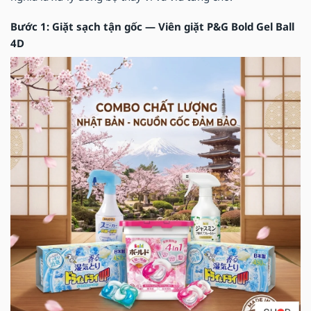
Bước 1: Giặt sạch tận gốc — Viên giặt P&G Bold Gel Ball
4D