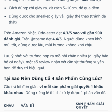
Cách dùng: cởi giày ra, xịt cách 5–10cm, để qua đêm
Dùng được cho sneaker, giày vải, giày thể thao (tránh da
thật)
Trên Amazon Nhật, Odo-eater đạt
4.3/5 sao với gần 900
đánh giá
. Trên @cosme đạt
4.4/5
. Người dùng khen khử
mùi tốt, dùng được lâu, mùi hương không khó chịu.
Lưu ý nhỏ: với trường hợp ra mồ hôi chân nhiều (đi giày bảo
hộ cả ngày), một số review nhận xét cần xịt thường xuyên
hơn để duy trì hiệu quả.
Tại Sao Nên Dùng Cả 4 Sản Phẩm Cùng Lúc?
Câu trả lời đơn giản:
vì mỗi sản phẩm giải quyết 1 khâu
khác nhau
. Dùng riêng lẻ thì chỉ xử lý được 1 phần vấn đề.
SẢN PHẨM GIẢI
KHÂU
VẤN ĐỀ
QUYẾT