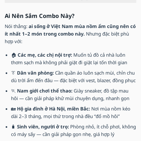
Ai Nên Sắm Combo Này?
Nói thẳng:
ai sống ở Việt Nam mùa nồm ẩm cũng nên có
ít nhất 1–2 món trong combo này.
Nhưng đặc biệt phù
hợp với:
🏠
Các mẹ, các chị nội trợ:
Muốn tủ đồ cả nhà luôn
thơm sạch mà không phải giặt đi giặt lại tốn thời gian
👔
Dân văn phòng:
Cần quần áo luôn sạch mùi, chỉn chu
dù trời ẩm đến đâu — đặc biệt với vest, blazer, đồng phục
🏃
Nam giới chơi thể thao:
Giày sneaker, đồ tập mau
hôi — cần giải pháp khử mùi chuyên dụng, nhanh gọn
🏡
Hộ gia đình ở Hà Nội, miền Bắc:
Nơi mùa nồm kéo
dài 2–3 tháng, mọi thứ trong nhà đều “đổ mồ hôi”
🧳
Sinh viên, người ở trọ:
Phòng nhỏ, ít chỗ phơi, không
có máy sấy — cần giải pháp gọn nhẹ, giá hợp lý