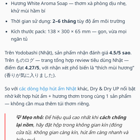
Hương White Aroma Soap — thơm xà phòng dịu nhẹ,
khử mùi hầm bí
Thời gian sử dụng:
2–6 tháng
tùy độ ẩm môi trường
Kích thước pack: 138 × 300 × 65 mm — gọn, vừa mọi
ngăn tủ
Trên Yodobashi (Nhật), sản phẩm nhận đánh giá
4.5/5 sao
.
Trên ものログ — trang tổng hợp review tiêu dùng Nhật —
điểm đạt
4.27/5
, với nhận xét phổ biến là “thích mùi hương”
(香りが気に入りました).
So với
các dòng hộp hút ẩm Nhật
khác, Dry & Dry UP nổi bật
nhờ kết hợp hút ẩm + hương thơm trong cùng 1 sản phẩm
— không cần mua thêm túi thơm riêng.
💡 Mẹo nhỏ:
Để hiệu quả cao nhất khi
cách chống
lại nồm
, hãy đặt hộp trong không gian kín (đóng
cửa tủ). Không gian càng kín, hút ẩm càng nhanh và
hiệu quả.