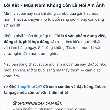
Lời Kết – Mùa Nồm Không Còn Là Nỗi Ám Ảnh
Mình viết bài này sau khi dùng combo qua gần hết mùa
nồm. Thật sự, chuyện mở tủ buổi sáng giờ không còn đáng
sợ nữa 😄
Không phải “thần dược” gì cả. Chỉ là
4 sản phẩm đúng việc,
đúng chỗ, phối hợp đúng cách
— theo kiểu người Nhật
vẫn làm hàng ngày. Giá cũng không đắt, mỗi món chỉ vài
chục nghìn đến hơn trăm nghìn.
Nếu bạn đang chật vật với mùi ẩm mốc mùa này, thử combo
một lần xem. Mở tủ buổi sáng mà thấy thơm — cảm giác
khác lắm.
👉 Ghé
ShopNhat247
để xem combo và đặt hàng. Inbox
fanpage nếu cần tư vấn thêm nhé!
🏆 SHOPNHAT247 CAM KẾT:
– Sản phẩm chính hãng, nguồn gốc rõ ràng.