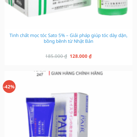
Tinh chất mọc tóc Sato 5% – Giải pháp giúp tóc dày dặn,
bồng bềnh từ Nhật Bản
Giá
Giá
185.000
₫
128.000
₫
gốc
hiện
là:
tại
185.000 ₫.
là:
128.000 ₫.
-42%