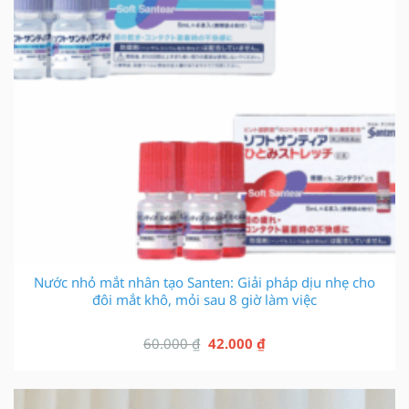
Nước nhỏ mắt nhân tạo Santen: Giải pháp dịu nhẹ cho
đôi mắt khô, mỏi sau 8 giờ làm việc
Giá
Giá
60.000
₫
42.000
₫
gốc
hiện
là:
tại
60.000 ₫.
là: