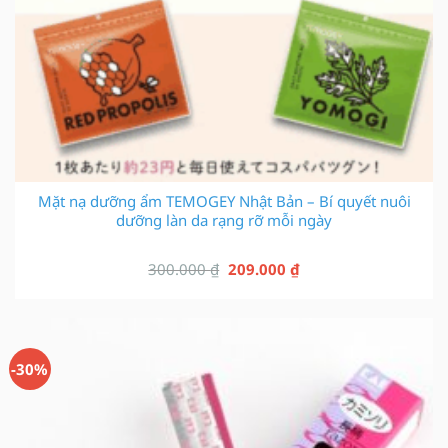
Mặt nạ dưỡng ẩm TEMOGEY Nhật Bản – Bí quyết nuôi
dưỡng làn da rạng rỡ mỗi ngày
Giá
Giá
300.000
₫
209.000
₫
gốc
hiện
là:
tại
300.000 ₫.
là:
209.000 ₫.
-30%