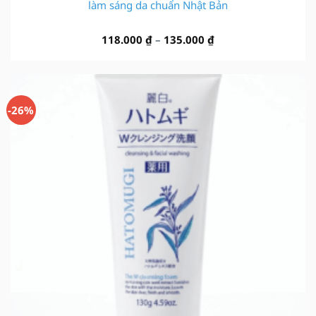
làm sáng da chuẩn Nhật Bản
Khoảng
118.000
₫
–
135.000
₫
giá:
từ
118.000 ₫
đến
-26%
135.000 ₫