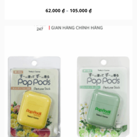
Khoảng
62.000
₫
–
105.000
₫
giá:
từ
62.000 ₫
đến
105.000 ₫