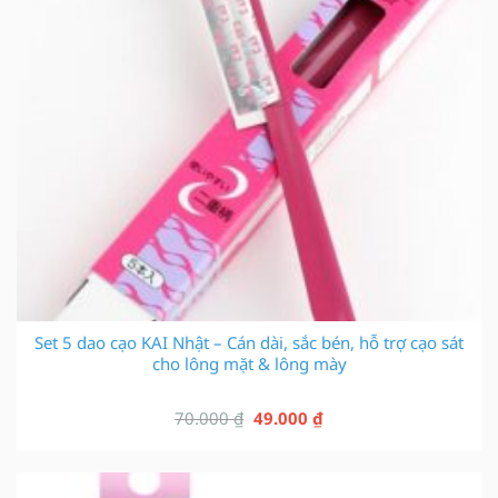
Set 5 dao cạo KAI Nhật – Cán dài, sắc bén, hỗ trợ cạo sát
cho lông mặt & lông mày
Giá
Giá
70.000
₫
49.000
₫
gốc
hiện
là:
tại
70.000 ₫.
là: