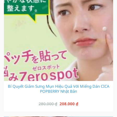
Bí Quyết Giảm Sưng Mụn Hiệu Quả Với Miếng Dán CICA
POPBERRY Nhật Bản
Giá
Giá
280.000
₫
208.000
₫
gốc
hiện
là:
tại