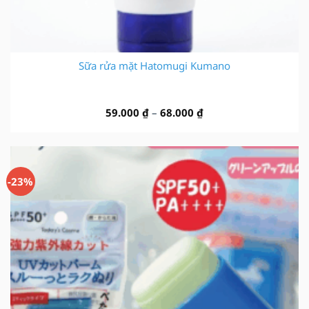
Sữa rửa mặt Hatomugi Kumano
Khoảng
59.000
₫
–
68.000
₫
giá:
từ
59.000 ₫
đến
-23%
68.000 ₫