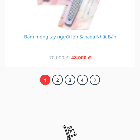
Bấm móng tay người lớn Sanada Nhật Bản
Giá
Giá
70.000
₫
48.000
₫
gốc
hiện
là:
tại
70.000 ₫.
là:
1
2
3
4
48.000 ₫.