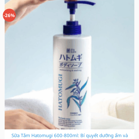
280.000 ₫.
là:
208.000 ₫.
-26%
Sữa Tắm Hatomugi 600-800ml: Bí quyết dưỡng ẩm và