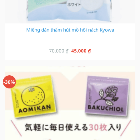
Miếng dán thấm hút mồ hôi nách Kyowa
Giá
Giá
70.000
₫
45.000
₫
gốc
hiện
là:
tại
70.000 ₫.
là:
45.000 ₫.
-30%