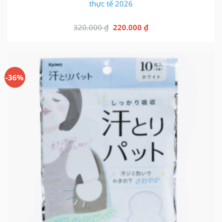
thực tế 2026
Giá
Giá
320.000
₫
220.000
₫
gốc
hiện
là:
tại
320.000 ₫.
là:
220.000 ₫.
-36%