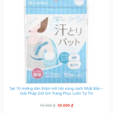
Set 10 miếng dán thấm mồ hôi vùng nách Nhật Bản –
Giải Pháp Giữ Gìn Trang Phục Luôn Tự Tin
Giá
Giá
70.000
₫
45.000
₫
gốc
hiện