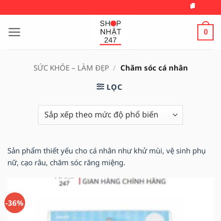
Bỏ
🚚 MIỄN PHÍ VẬN CHUYỂN
qua
nội
0
dung
SỨC KHỎE – LÀM ĐẸP
/
Chăm sóc cá nhân
LỌC
Sản phẩm thiết yếu cho cá nhân như khử mùi, vệ sinh phụ
nữ, cạo râu, chăm sóc răng miệng.
-36%