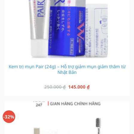
Kem trị mụn Pair (24g) – Hỗ trợ giảm mụn giảm thâm từ
Nhật Bản
Giá
Giá
250.000
₫
145.000
₫
gốc
hiện
là:
tại
250.000 ₫.
là:
145.000 ₫.
-32%