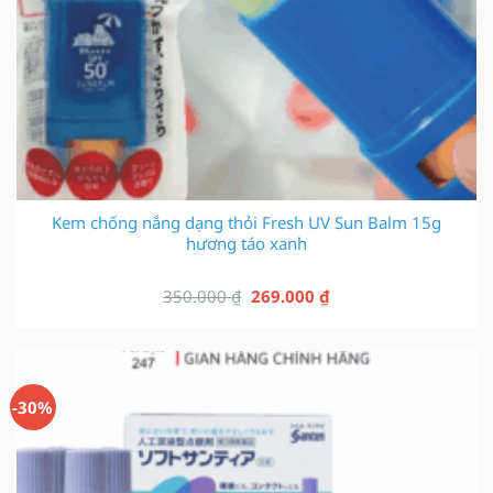
Kem chống nắng dạng thỏi Fresh UV Sun Balm 15g
hương táo xanh
Giá
Giá
350.000
₫
269.000
₫
gốc
hiện
là:
tại
350.000 ₫.
là:
269.000 ₫.
-30%