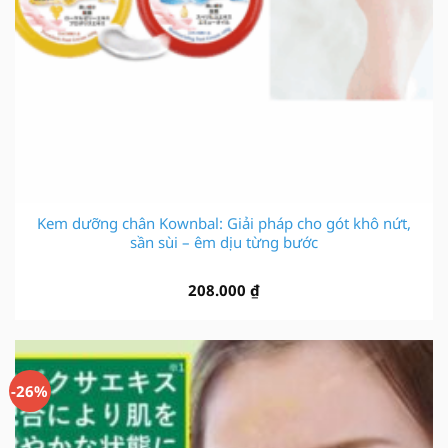
Kem dưỡng chân Kownbal: Giải pháp cho gót khô nứt,
sần sùi – êm dịu từng bước
208.000
₫
-26%