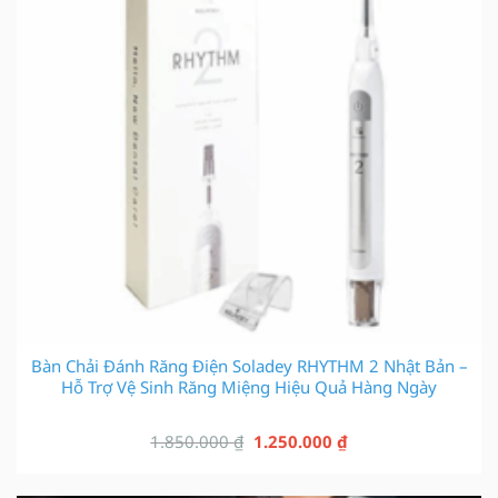
Bàn Chải Đánh Răng Điện Soladey RHYTHM 2 Nhật Bản –
Hỗ Trợ Vệ Sinh Răng Miệng Hiệu Quả Hàng Ngày
Giá
Giá
1.850.000
₫
1.250.000
₫
gốc
hiện
là:
tại