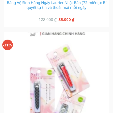
Băng Vệ Sinh Hàng Ngày Laurier Nhật Bản (72 miếng): Bí
quyết tự tin và thoải mái mỗi ngày
Giá
Giá
128.000
₫
85.000
₫
gốc
hiện
là:
tại
128.000 ₫.
là:
85.000 ₫.
-31%