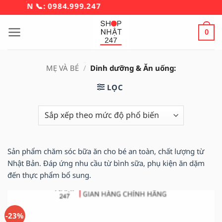
Bỏ
YỂN 📞: 0984.999.247
qua
nội
0
dung
MẸ VÀ BÉ
/
Dinh dưỡng & Ăn uống:
LỌC
Sản phẩm chăm sóc bữa ăn cho bé an toàn, chất lượng từ
Nhật Bản. Đáp ứng nhu cầu từ bình sữa, phụ kiện ăn dặm
đến thực phẩm bổ sung.
-23%