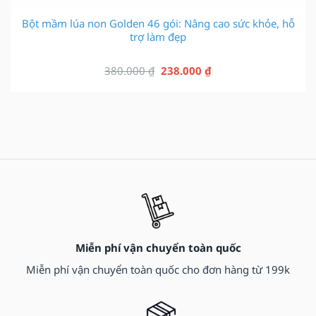
Bột mầm lúa non Golden 46 gói: Nâng cao sức khỏe, hỗ
trợ làm đẹp
Giá
Giá
380.000
₫
238.000
₫
gốc
hiện
là:
tại
380.000 ₫.
là:
238.000 ₫.
Miễn phí vận chuyển toàn quốc
Miễn phí vận chuyển toàn quốc cho đơn hàng từ 199k