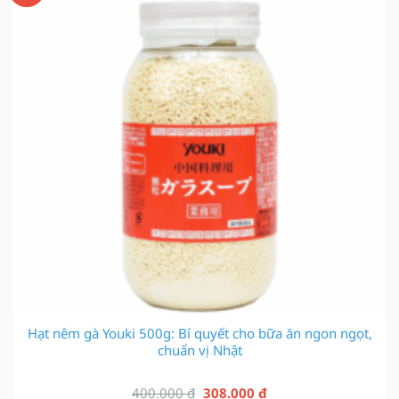
Hạt nêm gà Youki 500g: Bí quyết cho bữa ăn ngon ngọt,
chuẩn vị Nhật
Giá
Giá
400.000
₫
308.000
₫