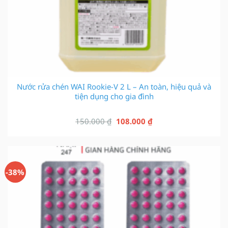
Nước rửa chén WAI Rookie-V 2 L – An toàn, hiệu quả và
tiện dụng cho gia đình
Giá
Giá
150.000
₫
108.000
₫
gốc
hiện
là:
tại
150.000 ₫.
là:
108.000 ₫.
-38%