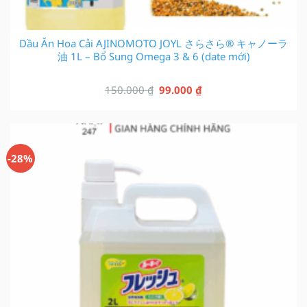
Dầu Ăn Hoa Cải AJINOMOTO JOYL さらさら® キャノーラ
油 1L – Bổ Sung Omega 3 & 6 (date mới)
Giá
Giá
150.000
₫
99.000
₫
gốc
hiện
là:
tại
150.000 ₫.
là:
99.000 ₫.
-28%