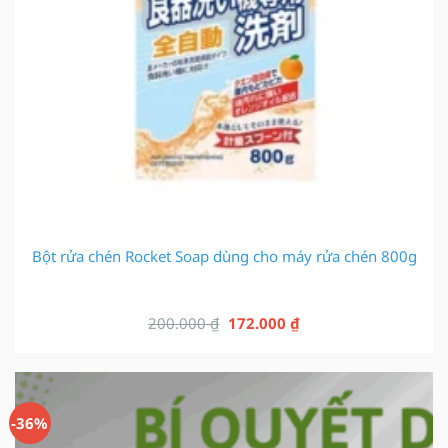
Bột rửa chén Rocket Soap dùng cho máy rửa chén 800g
Giá
Giá
200.000
₫
172.000
₫
gốc
hiện
là:
tại
200.000 ₫.
là:
172.000 ₫.
-36%