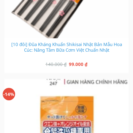
[10 đôi] Đũa Kháng Khuẩn Shikisai Nhật Bản Mẫu Hoa
Cúc: Nâng Tầm Bữa Cơm Việt Chuẩn Nhật
Giá
Giá
140.000
₫
99.000
₫
gốc
hiện
là:
tại
140.000 ₫.
là:
99.000 ₫.
-14%