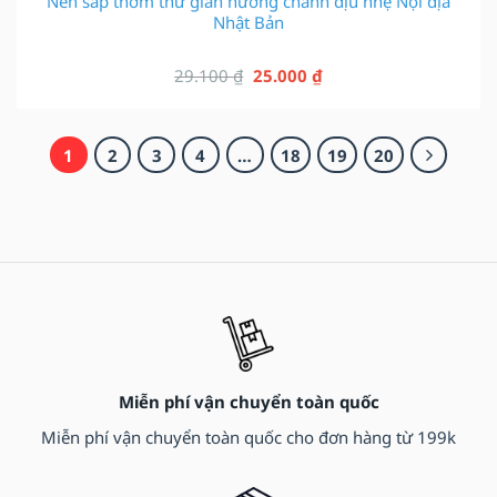
Nến sáp thơm thư giãn hương chanh dịu nhẹ Nội địa
Nhật Bản
Giá
Giá
29.100
₫
25.000
₫
gốc
hiện
là:
tại
29.100 ₫.
là:
1
2
3
4
…
18
19
20
25.000 ₫.
Miễn phí vận chuyển toàn quốc
Miễn phí vận chuyển toàn quốc cho đơn hàng từ 199k