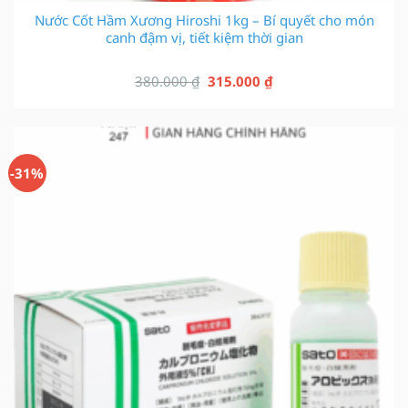
Nước Cốt Hầm Xương Hiroshi 1kg – Bí quyết cho món
canh đậm vị, tiết kiệm thời gian
Giá
Giá
380.000
₫
315.000
₫
gốc
hiện
là:
tại
380.000 ₫.
là:
315.000 ₫.
-31%