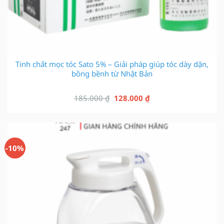
Tinh chất mọc tóc Sato 5% – Giải pháp giúp tóc dày dặn,
bồng bềnh từ Nhật Bản
Giá
Giá
185.000
₫
128.000
₫
gốc
hiện
là:
tại
185.000 ₫.
là:
128.000 ₫.
-10%