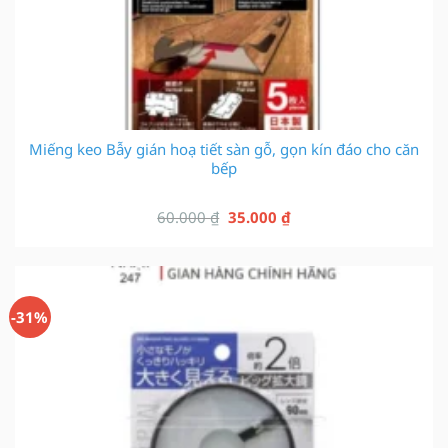
Miếng keo Bẫy gián hoạ tiết sàn gỗ, gọn kín đáo cho căn
bếp
Giá
Giá
60.000
₫
35.000
₫
gốc
hiện
là:
tại
60.000 ₫.
là:
35.000 ₫.
-31%