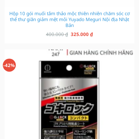
Hộp 10 gói muối tắm thảo mộc thiên nhiên chăm sóc cơ
thể thư giãn giảm mệt mỏi Yuyado Meguri Nội địa Nhật
Bản
Giá
Giá
400.000
₫
325.000
₫
gốc
hiện
là:
tại
400.000 ₫.
là:
325.000 ₫.
-42%