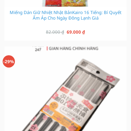
Miếng Dán Giữ Nhiệt Nhật BảnKairo 16 Tiếng: Bí Quyết
Ấm Áp Cho Ngày Đông Lạnh Giá
Giá
Giá
82.000
₫
69.000
₫
gốc
hiện
là:
tại
82.000 ₫.
là:
69.000 ₫.
-29%