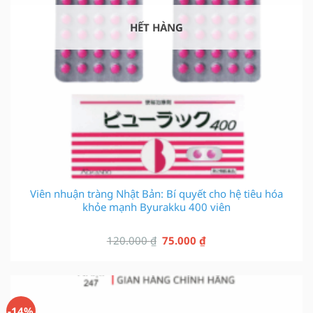
HẾT HÀNG
Viên nhuận tràng Nhật Bản: Bí quyết cho hệ tiêu hóa
khỏe mạnh Byurakku 400 viên
Giá
Giá
120.000
₫
75.000
₫
gốc
hiện
là:
tại
120.000 ₫.
là:
75.000 ₫.
-14%