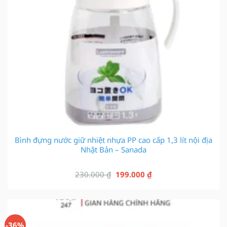
Bình đựng nước giữ nhiệt nhựa PP cao cấp 1,3 lít nội địa
Nhật Bản – Sanada
Giá
Giá
230.000
₫
199.000
₫
gốc
hiện
là:
tại
230.000 ₫.
là:
199.000 ₫.
-36%