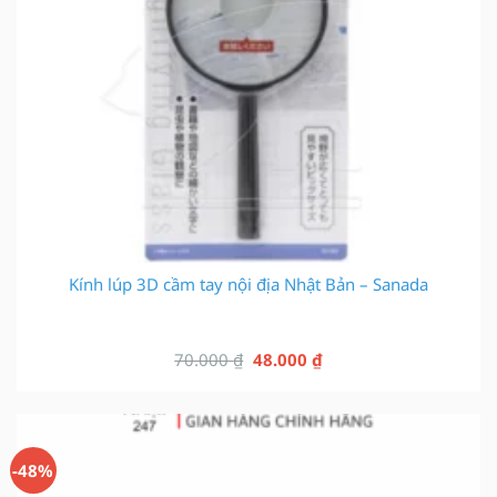
Kính lúp 3D cầm tay nội địa Nhật Bản – Sanada
Giá
Giá
70.000
₫
48.000
₫
gốc
hiện
là:
tại
70.000 ₫.
là:
48.000 ₫.
-48%