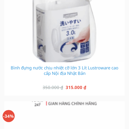
Bình đựng nước chịu nhiệt cỡ lớn 3 Lít Lustroware cao
cấp Nội địa Nhật Bản
Giá
Giá
350.000
₫
315.000
₫
gốc
hiện
là:
tại
350.000 ₫.
là:
315.000 ₫.
-34%