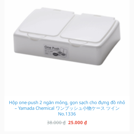
Hộp one-push 2 ngăn mỏng, gọn sạch cho đựng đồ nhỏ
– Yamada Chemical ワンプッシュ小物ケース ツイン
No.1336
Giá
Giá
38.000
₫
25.000
₫
gốc
hiện