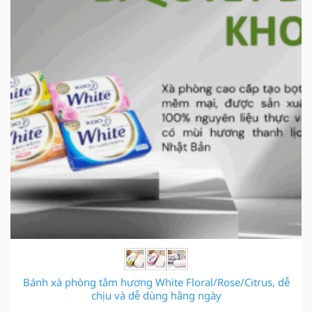
Bánh xà phòng tắm hương White Floral/Rose/Citrus, dễ
chịu và dễ dùng hằng ngày