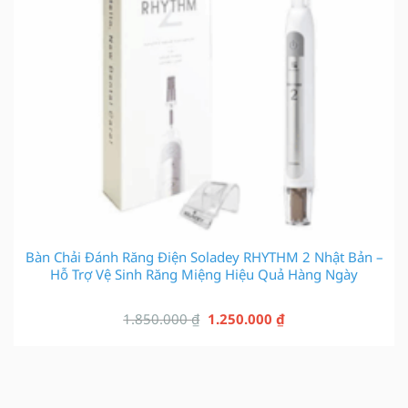
Bàn Chải Đánh Răng Điện Soladey RHYTHM 2 Nhật Bản –
Hỗ Trợ Vệ Sinh Răng Miệng Hiệu Quả Hàng Ngày
Giá
Giá
1.850.000
₫
1.250.000
₫
gốc
hiện
là:
tại
1.850.000 ₫.
là:
1.250.000 ₫.