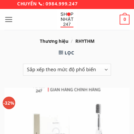
Bỏ
Í VẬN CHUYỂN 📞: 0984.999.247
qua
nội
0
dung
Thương hiệu
/
RHYTHM
LỌC
-32%