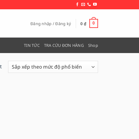
Đăng nhập / Đăng ký
0
₫
0
TIN TỨC
TRA CỨU ĐƠN HÀNG
Shop
t