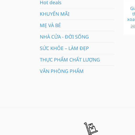
Hot deals
Gi
KHUYẾN MÃI
t
xoa
MẸ VÀ BÉ
2
NHÀ CỬA - ĐỜI SỐNG
SỨC KHỎE – LÀM ĐẸP
THỰC PHẨM CHẤT LƯỢNG
VĂN PHÒNG PHẨM