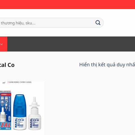
 PHÍ VẬN CHUYỂN 📞: 0984.999.247
al Co
Hiển thị kết quả duy nhấ