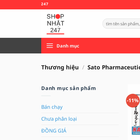
Bỏ
🚚 MIỄN
qua
nội
Tìm
dung
kiếm:
Danh mục
Thương hiệu
/
Sato Pharmaceutic
Danh mục sản phẩm
-11%
Bán chạy
Chưa phân loại
ĐỒNG GIÁ