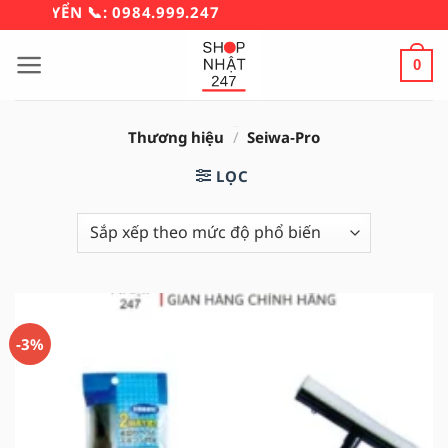
Bỏ
HUYỂN 📞: 0984.999.247
qua
nội
0
dung
Thương hiệu
/
Seiwa‑Pro
LỌC
-3%