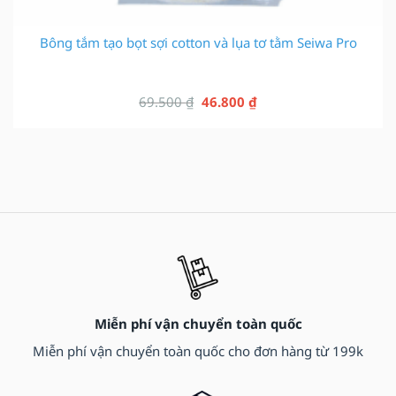
Bông tắm tạo bọt sợi cotton và lụa tơ tằm Seiwa Pro
Giá
Giá
69.500
₫
46.800
₫
gốc
hiện
là:
tại
69.500 ₫.
là:
46.800 ₫.
Miễn phí vận chuyển toàn quốc
Miễn phí vận chuyển toàn quốc cho đơn hàng từ 199k