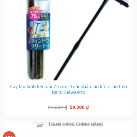
Cây lau kính kéo dài 75 cm – Giải pháp lau kính cao tiện
lợi từ Seiwa‑Pro
Giá
Giá
61.000
₫
59.000
₫
gốc
hiện
là:
tại
61.000 ₫.
là:
59.000 ₫.