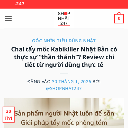
Bỏ
🚚 MIỄN PHÍ VẬN
qua
nội
0
dung
GÓC NHÌN TIÊU DÙNG NHẬT
Chai tẩy mốc Kabikiller Nhật Bản có
thực sự “thần thánh”? Review chi
tiết từ người dùng thực tế
ĐĂNG VÀO
30 THÁNG 1, 2026
BỞI
@SHOPNHAT247
30
Th1