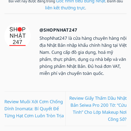
Góc nhìn tiêu dùng Nhật
Bài viết này được đăng trong
. Đánh dấu
liên kết thường trực
.
@SHOPNHAT247
ShopNhat247 là cửa hàng chuyên hàng nội
địa Nhật Bản nhập khẩu chính hãng tại Việt
Nam. Cung cấp đồ gia dụng, hoá mỹ
phẩm, thực phẩm, dụng cụ nhà bếp và văn
phòng phẩm Nhật Bản. Đủ hoá đơn VAT,
miễn phí vận chuyển toàn quốc.
Review Giấy Thấm Dầu Nhật
Review Muôi Xới Cơm Chống
Bản Seiwa Pro 200 Tờ: “Cứu
Dính Inomata: Bí Quyết Để
Tinh” Cho Lớp Makeup Nơi
Từng Hạt Cơm Luôn Tròn Trịa
Công Sở?