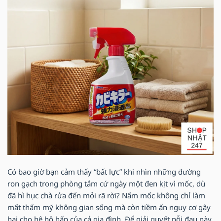
Có bao giờ bạn cảm thấy “bất lực” khi nhìn những đường
ron gạch trong phòng tắm cứ ngày một đen kịt vì mốc, dù
đã hì hục chà rửa đến mỏi rã rời? Nấm mốc không chỉ làm
mất thẩm mỹ không gian sống mà còn tiềm ẩn nguy cơ gây
hại cho hệ hô hấp của cả gia đình. Để giải quyết nỗi đau này,