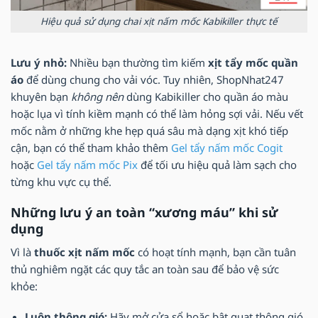
Hiệu quả sử dụng chai xịt nấm mốc Kabikiller thực tế
Lưu ý nhỏ:
Nhiều bạn thường tìm kiếm
xịt tẩy mốc quần
áo
để dùng chung cho vải vóc. Tuy nhiên, ShopNhat247
khuyên bạn
không nên
dùng Kabikiller cho quần áo màu
hoặc lụa vì tính kiềm mạnh có thể làm hỏng sợi vải. Nếu vết
mốc nằm ở những khe hẹp quá sâu mà dạng xịt khó tiếp
cận, bạn có thể tham khảo thêm
Gel tẩy nấm mốc Cogit
hoặc
Gel tẩy nấm mốc Pix
để tối ưu hiệu quả làm sạch cho
từng khu vực cụ thể.
Những lưu ý an toàn “xương máu” khi sử
dụng
Vì là
thuốc xịt nấm mốc
có hoạt tính mạnh, bạn cần tuân
thủ nghiêm ngặt các quy tắc an toàn sau để bảo vệ sức
khỏe:
Luôn thông gió:
Hãy mở cửa sổ hoặc bật quạt thông gió