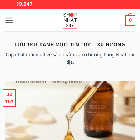
Bỏ
.999.247
qua
nội
0
dung
LƯU TRỮ DANH MỤC:
TIN TỨC – XU HƯỚNG
Cập nhật mới nhất về sản phẩm và xu hướng hàng Nhật nội
địa.
02
Th3