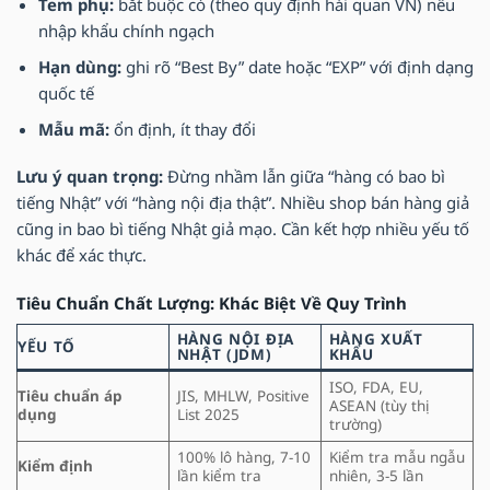
Tem phụ:
bắt buộc có (theo quy định hải quan VN) nếu
nhập khẩu chính ngạch
Hạn dùng:
ghi rõ “Best By” date hoặc “EXP” với định dạng
quốc tế
Mẫu mã:
ổn định, ít thay đổi
Lưu ý quan trọng:
Đừng nhầm lẫn giữa “hàng có bao bì
tiếng Nhật” với “hàng nội địa thật”. Nhiều shop bán hàng giả
cũng in bao bì tiếng Nhật giả mạo. Cần kết hợp nhiều yếu tố
khác để xác thực.
Tiêu Chuẩn Chất Lượng: Khác Biệt Về Quy Trình
HÀNG NỘI ĐỊA
HÀNG XUẤT
YẾU TỐ
NHẬT (JDM)
KHẨU
ISO, FDA, EU,
Tiêu chuẩn áp
JIS, MHLW, Positive
ASEAN (tùy thị
dụng
List 2025
trường)
100% lô hàng, 7-10
Kiểm tra mẫu ngẫu
Kiểm định
lần kiểm tra
nhiên, 3-5 lần