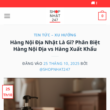
Bỏ
🚚 MIỄN PHÍ VẬN CHUYỂN 
qua
nội
0
dung
TIN TỨC – XU HƯỚNG
Hàng Nội Địa Nhật Là Gì? Phân Biệt
Hàng Nội Địa vs Hàng Xuất Khẩu
ĐĂNG VÀO
25 THÁNG 10, 2025
BỞI
@SHOPNHAT247
25
Th10