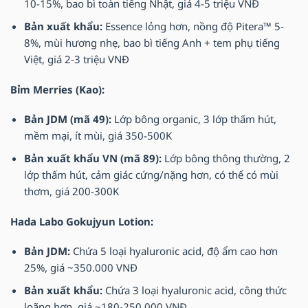
10-15%, bao bì toàn tiếng Nhật, giá 4-5 triệu VNĐ
Bản xuất khẩu:
Essence lỏng hơn, nồng độ Pitera™ 5-
8%, mùi hương nhẹ, bao bì tiếng Anh + tem phụ tiếng
Việt, giá 2-3 triệu VNĐ
Bỉm Merries (Kao):
Bản JDM (mã 49):
Lớp bông organic, 3 lớp thấm hút,
mềm mại, ít mùi, giá 350-500K
Bản xuất khẩu VN (mã 89):
Lớp bông thông thường, 2
lớp thấm hút, cảm giác cứng/nặng hơn, có thể có mùi
thơm, giá 200-300K
Hada Labo Gokujyun Lotion:
Bản JDM:
Chứa 5 loại hyaluronic acid, độ ẩm cao hơn
25%, giá ~350.000 VNĐ
Bản xuất khẩu:
Chứa 3 loại hyaluronic acid, công thức
loãng hơn, giá ~180-250.000 VNĐ