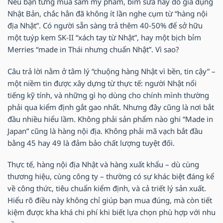
Nếu bạn từng mua sắm mỹ phẩm, bỉm sữa hay đồ gia dụng
Nhật Bản, chắc hẳn đã không ít lần nghe cụm từ “hàng nội
địa Nhật”. Có người sẵn sàng trả thêm 40-50% để sở hữu
một tuýp kem SK-II “xách tay từ Nhật”, hay một bịch bỉm
Merries “made in Thái nhưng chuẩn Nhật”. Vì sao?
Câu trả lời nằm ở tâm lý “chuộng hàng Nhật vì bền, tin cậy” –
một niềm tin được xây dựng từ thực tế: người Nhật nổi
tiếng kỹ tính, và những gì họ dùng cho chính mình thường
phải qua kiểm định gắt gao nhất. Nhưng đây cũng là nơi bắt
đầu nhiều hiểu lầm. Không phải sản phẩm nào ghi “Made in
Japan” cũng là hàng nội địa. Không phải mã vạch bắt đầu
bằng 45 hay 49 là đảm bảo chất lượng tuyệt đối.
Thực tế, hàng nội địa Nhật và hàng xuất khẩu – dù cùng
thương hiệu, cùng công ty – thường có sự khác biệt đáng kể
về công thức, tiêu chuẩn kiểm định, và cả triết lý sản xuất.
Hiểu rõ điều này không chỉ giúp bạn mua đúng, mà còn tiết
kiệm được kha khá chi phí khi biết lựa chọn phù hợp với nhu