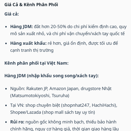
Giá Cả & Kênh Phân Phối
Giá cả:
Hàng JDM:
đắt hơn 20-50% do chi phí kiểm định cao, quy
mô sản xuất nhỏ, và chi phí vận chuyển/xách tay quốc tế
Hàng xuất khẩu:
rẻ hơn, giá ổn định, được tối ưu để
cạnh tranh thị trường
Kênh phân phối tại Việt Nam:
Hàng JDM (nhập khẩu song song/xách tay):
Nguồn: Rakuten JP, Amazon Japan, drugstore Nhật
(Matsumotokiyoshi, Tsuruha)
Tại VN: shop chuyên biệt (shopnhat247, HachiHachi),
Shopee/Lazada (shop mall sách tay uy tín)
Rủi ro:
nguồn gốc không minh bạch, thiếu bảo hành
chính hãng, nguy cơ hàng giả, thời gian giao hàng lâu