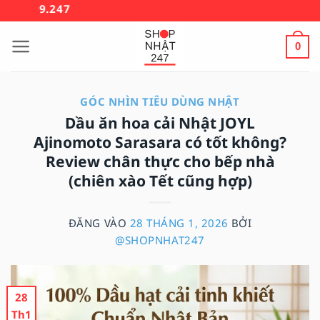
Bỏ
🚚 MIỄN PHÍ V
qua
nội
0
dung
GÓC NHÌN TIÊU DÙNG NHẬT
Dầu ăn hoa cải Nhật JOYL
Ajinomoto Sarasara có tốt không?
Review chân thực cho bếp nhà
(chiên xào Tết cũng hợp)
ĐĂNG VÀO
28 THÁNG 1, 2026
BỞI
@SHOPNHAT247
28
Th1