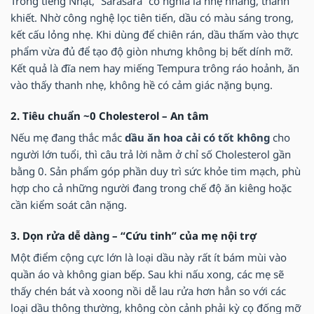
Trong tiếng Nhật, “Sarasara” có nghĩa là nhẹ nhàng, thanh
khiết. Nhờ công nghệ lọc tiên tiến, dầu có màu sáng trong,
kết cấu lỏng nhẹ. Khi dùng để chiên rán, dầu thấm vào thực
phẩm vừa đủ để tạo độ giòn nhưng không bị bết dính mỡ.
Kết quả là đĩa nem hay miếng Tempura trông ráo hoảnh, ăn
vào thấy thanh nhẹ, không hề có cảm giác nặng bụng.
2. Tiêu chuẩn ~0 Cholesterol – An tâm
Nếu mẹ đang thắc mắc
dầu ăn hoa cải có tốt không
cho
người lớn tuổi, thì câu trả lời nằm ở chỉ số Cholesterol gần
bằng 0. Sản phẩm góp phần duy trì sức khỏe tim mạch, phù
hợp cho cả những người đang trong chế độ ăn kiêng hoặc
cần kiểm soát cân nặng.
3. Dọn rửa dễ dàng – “Cứu tinh” của mẹ nội trợ
Một điểm cộng cực lớn là loại dầu này rất ít bám mùi vào
quần áo và không gian bếp. Sau khi nấu xong, các mẹ sẽ
thấy chén bát và xoong nồi dễ lau rửa hơn hẳn so với các
loại dầu thông thường, không còn cảnh phải kỳ cọ đống mỡ