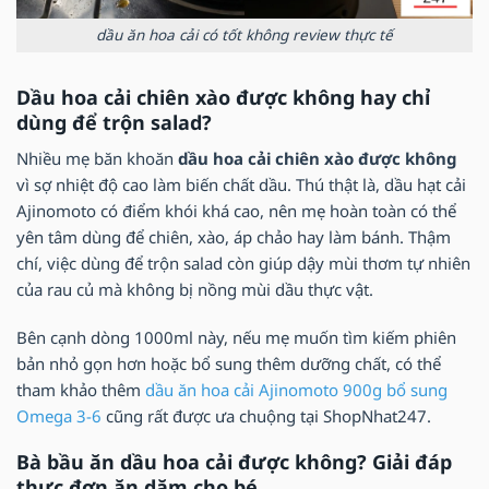
dầu ăn hoa cải có tốt không review thực tế
Dầu hoa cải chiên xào được không hay chỉ
dùng để trộn salad?
Nhiều mẹ băn khoăn
dầu hoa cải chiên xào được không
vì sợ nhiệt độ cao làm biến chất dầu. Thú thật là, dầu hạt cải
Ajinomoto có điểm khói khá cao, nên mẹ hoàn toàn có thể
yên tâm dùng để chiên, xào, áp chảo hay làm bánh. Thậm
chí, việc dùng để trộn salad còn giúp dậy mùi thơm tự nhiên
của rau củ mà không bị nồng mùi dầu thực vật.
Bên cạnh dòng 1000ml này, nếu mẹ muốn tìm kiếm phiên
bản nhỏ gọn hơn hoặc bổ sung thêm dưỡng chất, có thể
tham khảo thêm
dầu ăn hoa cải Ajinomoto 900g bổ sung
Omega 3-6
cũng rất được ưa chuộng tại ShopNhat247.
Bà bầu ăn dầu hoa cải được không? Giải đáp
thực đơn ăn dặm cho bé