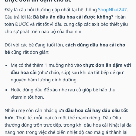
Đây là câu hỏi thường gặp nhất tại hệ thống
ShopNhat247
.
Câu trả lời là:
Bà bầu ăn dầu hoa cải được không
? Hoàn
toàn ĐƯỢC và rất tốt vì dầu cung cấp các axit béo thiết yếu
cho sự phát triển não bộ của thai nhi.
Đối với các bé đang tuổi lớn,
cách dùng dầu hoa cải cho
bé
cũng rất đơn giản:
Mẹ có thể thêm 1 muỗng nhỏ vào
thực đơn ăn dặm với
dầu hoa cải
(như cháo, súp) sau khi đã tắt bếp để giữ
nguyên hàm lượng dinh dưỡng.
Hoặc dùng dầu để xào nhẹ rau củ giúp bé hấp thụ
vitamin tốt hơn.
Nhiều mẹ còn cân nhắc giữa
dầu hoa cải hay dầu oliu tốt
hơn
. Thực tế, mỗi loại có một thế mạnh riêng. Dầu Oliu
thường dùng trộn trực tiếp, trong khi dầu hoa cải Nhật lại đa
năng hơn trong việc chế biến nhiệt độ cao mà giá thành lại