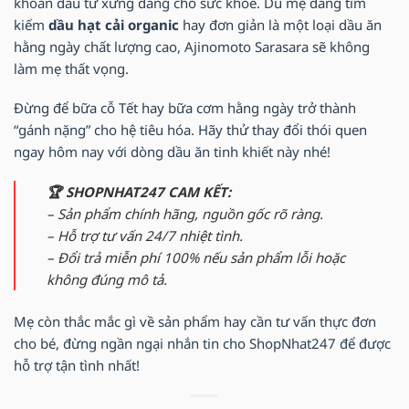
khoản đầu tư xứng đáng cho sức khỏe. Dù mẹ đang tìm
kiếm
dầu hạt cải organic
hay đơn giản là một loại dầu ăn
hằng ngày chất lượng cao, Ajinomoto Sarasara sẽ không
làm mẹ thất vọng.
Đừng để bữa cỗ Tết hay bữa cơm hằng ngày trở thành
“gánh nặng” cho hệ tiêu hóa. Hãy thử thay đổi thói quen
ngay hôm nay với dòng dầu ăn tinh khiết này nhé!
🏆 SHOPNHAT247 CAM KẾT:
– Sản phẩm chính hãng, nguồn gốc rõ ràng.
– Hỗ trợ tư vấn 24/7 nhiệt tình.
– Đổi trả miễn phí 100% nếu sản phẩm lỗi hoặc
không đúng mô tả.
Mẹ còn thắc mắc gì về sản phẩm hay cần tư vấn thực đơn
cho bé, đừng ngần ngại nhắn tin cho ShopNhat247 để được
hỗ trợ tận tình nhất!