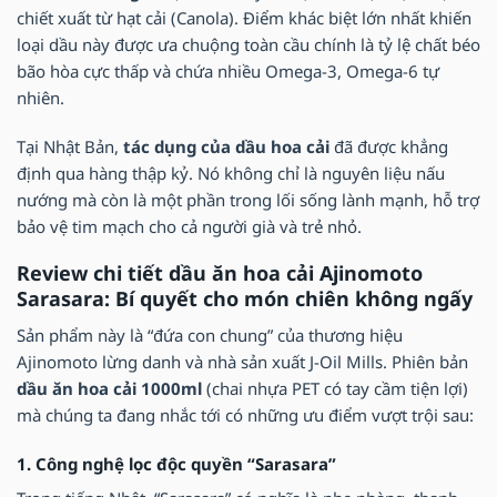
chiết xuất từ hạt cải (Canola). Điểm khác biệt lớn nhất khiến
loại dầu này được ưa chuộng toàn cầu chính là tỷ lệ chất béo
bão hòa cực thấp và chứa nhiều Omega-3, Omega-6 tự
nhiên.
Tại Nhật Bản,
tác dụng của dầu hoa cải
đã được khẳng
định qua hàng thập kỷ. Nó không chỉ là nguyên liệu nấu
nướng mà còn là một phần trong lối sống lành mạnh, hỗ trợ
bảo vệ tim mạch cho cả người già và trẻ nhỏ.
Review chi tiết dầu ăn hoa cải Ajinomoto
Sarasara: Bí quyết cho món chiên không ngấy
Sản phẩm này là “đứa con chung” của thương hiệu
Ajinomoto lừng danh và nhà sản xuất J-Oil Mills. Phiên bản
dầu ăn hoa cải 1000ml
(chai nhựa PET có tay cầm tiện lợi)
mà chúng ta đang nhắc tới có những ưu điểm vượt trội sau:
1. Công nghệ lọc độc quyền “Sarasara”