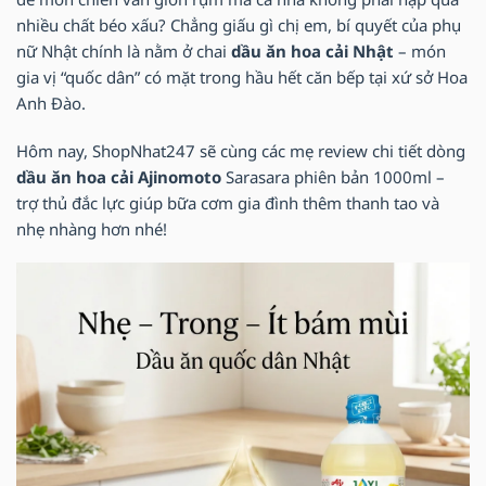
nhiều chất béo xấu? Chẳng giấu gì chị em, bí quyết của phụ
nữ Nhật chính là nằm ở chai
dầu ăn hoa cải Nhật
– món
gia vị “quốc dân” có mặt trong hầu hết căn bếp tại xứ sở Hoa
Anh Đào.
Hôm nay, ShopNhat247 sẽ cùng các mẹ review chi tiết dòng
dầu ăn hoa cải Ajinomoto
Sarasara phiên bản 1000ml –
trợ thủ đắc lực giúp bữa cơm gia đình thêm thanh tao và
nhẹ nhàng hơn nhé!