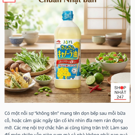
Có một nỗi sợ “không tên” mang tên dọn bếp sau mỗi bữa
cỗ, hoặc cảm giác ngấy tận cổ khi nhìn đĩa nem rán đọng
mỡ. Các mẹ nội trợ chắc hẳn ai cũng từng trăn trở: Làm sao
để món chiên vẫn giòn rụm mà cả nhà không phải nạp quá