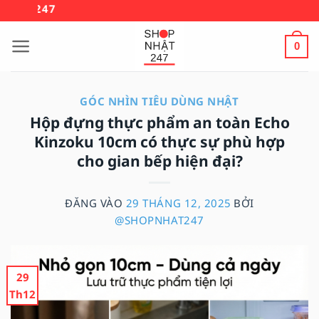
Bỏ
🚚 MIỄN PHÍ VẬN C
qua
nội
0
dung
GÓC NHÌN TIÊU DÙNG NHẬT
Hộp đựng thực phẩm an toàn Echo
Kinzoku 10cm có thực sự phù hợp
cho gian bếp hiện đại?
ĐĂNG VÀO
29 THÁNG 12, 2025
BỞI
@SHOPNHAT247
29
Th12