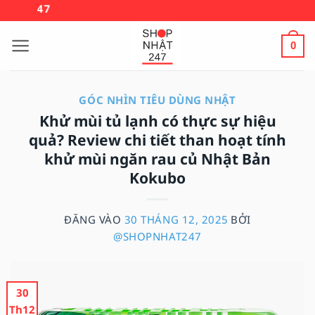
Bỏ
🚚 MIỄN PHÍ VẬN
qua
nội
0
dung
GÓC NHÌN TIÊU DÙNG NHẬT
Khử mùi tủ lạnh có thực sự hiệu
quả? Review chi tiết than hoạt tính
khử mùi ngăn rau củ Nhật Bản
Kokubo
ĐĂNG VÀO
30 THÁNG 12, 2025
BỞI
@SHOPNHAT247
30
Th12