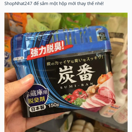
ShopNhat247 để sắm một hộp mới thay thế nhé!