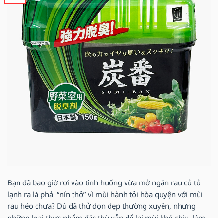
Bạn đã bao giờ rơi vào tình huống vừa mở ngăn rau củ tủ
lạnh ra là phải “nín thở” vì mùi hành tỏi hòa quyện với mùi
rau héo chưa? Dù đã thử dọn dẹp thường xuyên, nhưng
những loại thực phẩm đặc thù vẫn để lại mùi khó chịu, làm