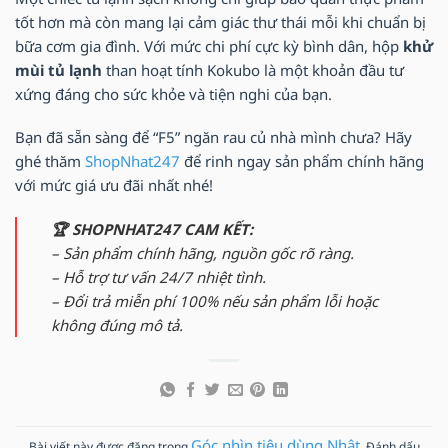
tốt hơn mà còn mang lại cảm giác thư thái mỗi khi chuẩn bị
bữa cơm gia đình. Với mức chi phí cực kỳ bình dân, hộp
khử
mùi tủ lạnh
than hoạt tính Kokubo là một khoản đầu tư
xứng đáng cho sức khỏe và tiện nghi của bạn.
Bạn đã sẵn sàng để “F5” ngăn rau củ nhà mình chưa? Hãy
ghé thăm
ShopNhat247
để rinh ngay sản phẩm chính hãng
với mức giá ưu đãi nhất nhé!
🏆 SHOPNHAT247 CAM KẾT:
– Sản phẩm chính hãng, nguồn gốc rõ ràng.
– Hỗ trợ tư vấn 24/7 nhiệt tình.
– Đổi trả miễn phí 100% nếu sản phẩm lỗi hoặc
không đúng mô tả.
Góc nhìn tiêu dùng Nhật
Bài viết này được đăng trong
. Đánh dấu