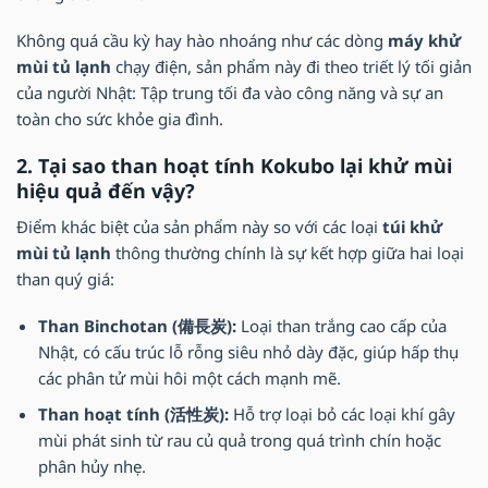
Không quá cầu kỳ hay hào nhoáng như các dòng
máy khử
mùi tủ lạnh
chạy điện, sản phẩm này đi theo triết lý tối giản
của người Nhật: Tập trung tối đa vào công năng và sự an
toàn cho sức khỏe gia đình.
2. Tại sao than hoạt tính Kokubo lại khử mùi
hiệu quả đến vậy?
Điểm khác biệt của sản phẩm này so với các loại
túi khử
mùi tủ lạnh
thông thường chính là sự kết hợp giữa hai loại
than quý giá:
Than Binchotan (備長炭):
Loại than trắng cao cấp của
Nhật, có cấu trúc lỗ rỗng siêu nhỏ dày đặc, giúp hấp thụ
các phân tử mùi hôi một cách mạnh mẽ.
Than hoạt tính (活性炭):
Hỗ trợ loại bỏ các loại khí gây
mùi phát sinh từ rau củ quả trong quá trình chín hoặc
phân hủy nhẹ.