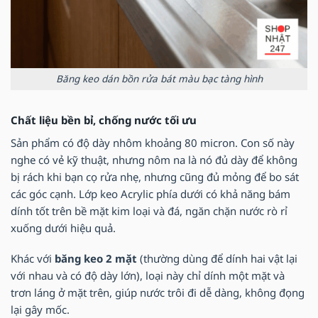
Băng keo dán bồn rửa bát màu bạc tàng hình
Chất liệu bền bỉ, chống nước tối ưu
Sản phẩm có độ dày nhôm khoảng 80 micron. Con số này
nghe có vẻ kỹ thuật, nhưng nôm na là nó đủ dày để không
bị rách khi bạn cọ rửa nhẹ, nhưng cũng đủ mỏng để bo sát
các góc cạnh. Lớp keo Acrylic phía dưới có khả năng bám
dính tốt trên bề mặt kim loại và đá, ngăn chặn nước rò rỉ
xuống dưới hiệu quả.
Khác với
băng keo 2 mặt
(thường dùng để dính hai vật lại
với nhau và có độ dày lớn), loại này chỉ dính một mặt và
trơn láng ở mặt trên, giúp nước trôi đi dễ dàng, không đọng
lại gây mốc.