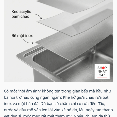
Có một “nỗi ám ảnh” không tên trong gian bếp mà hầu như
bà nội trợ nào cũng ngán ngẩm: Khe hở giữa chậu rửa bát
inox và mặt bàn đá. Dù bạn có chăm chỉ cọ rửa đến đâu,
nước và dầu mỡ vẫn len lỏi vào kẽ hở đó, lâu ngày tạo thành
vệt đen sì, mốc meo rất mất thẩm mỹ. Nhiều chị em đã thử