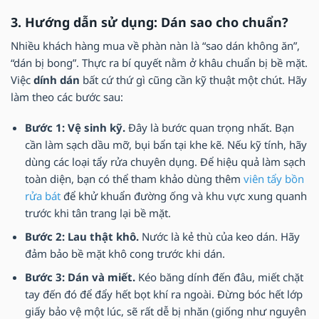
3. Hướng dẫn sử dụng: Dán sao cho chuẩn?
Nhiều khách hàng mua về phàn nàn là “sao dán không ăn”,
“dán bị bong”. Thực ra bí quyết nằm ở khâu chuẩn bị bề mặt.
Việc
dính dán
bất cứ thứ gì cũng cần kỹ thuật một chút. Hãy
làm theo các bước sau:
Bước 1: Vệ sinh kỹ.
Đây là bước quan trọng nhất. Bạn
cần làm sạch dầu mỡ, bụi bẩn tại khe kẽ. Nếu kỹ tính, hãy
dùng các loại tẩy rửa chuyên dụng. Để hiệu quả làm sạch
toàn diện, bạn có thể tham khảo dùng thêm
viên tẩy bồn
rửa bát
để khử khuẩn đường ống và khu vực xung quanh
trước khi tân trang lại bề mặt.
Bước 2: Lau thật khô.
Nước là kẻ thù của keo dán. Hãy
đảm bảo bề mặt khô cong trước khi dán.
Bước 3: Dán và miết.
Kéo băng dính đến đâu, miết chặt
tay đến đó để đẩy hết bọt khí ra ngoài. Đừng bóc hết lớp
giấy bảo vệ một lúc, sẽ rất dễ bị nhăn (giống như nguyên