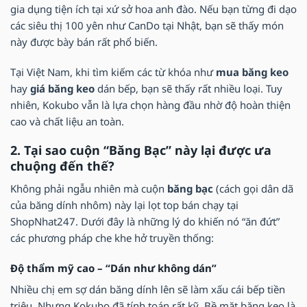
gia dụng tiện ích tại xứ sở hoa anh đào. Nếu bạn từng đi dạo
các siêu thị 100 yên như CanDo tại Nhật, bạn sẽ thấy món
này được bày bán rất phổ biến.
Tại Việt Nam, khi tìm kiếm các từ khóa như
mua băng keo
hay
giá băng keo
dán bếp, bạn sẽ thấy rất nhiều loại. Tuy
nhiên, Kokubo vẫn là lựa chọn hàng đầu nhờ độ hoàn thiện
cao và chất liệu an toàn.
2. Tại sao cuộn “Băng Bạc” này lại được ưa
chuộng đến thế?
Không phải ngẫu nhiên mà cuộn
băng bạc
(cách gọi dân dã
của băng dính nhôm) này lại lọt top bán chạy tại
ShopNhat247. Dưới đây là những lý do khiến nó “ăn đứt”
các phương pháp che khe hở truyền thống:
Độ thẩm mỹ cao – “Dán như không dán”
Nhiều chị em sợ dán băng dính lên sẽ làm xấu cái bếp tiền
triệu. Nhưng Kokubo đã tính toán rất kỹ. Bề mặt băng keo là