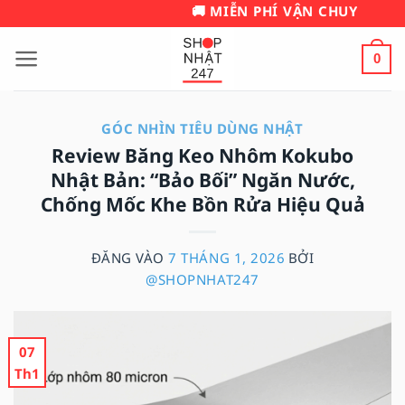
Bỏ
🚚 MIỄN PHÍ VẬN CHUYỂN 📞: 0984.999.24
qua
nội
0
dung
GÓC NHÌN TIÊU DÙNG NHẬT
Review Băng Keo Nhôm Kokubo
Nhật Bản: “Bảo Bối” Ngăn Nước,
Chống Mốc Khe Bồn Rửa Hiệu Quả
ĐĂNG VÀO
7 THÁNG 1, 2026
BỞI
@SHOPNHAT247
07
Th1