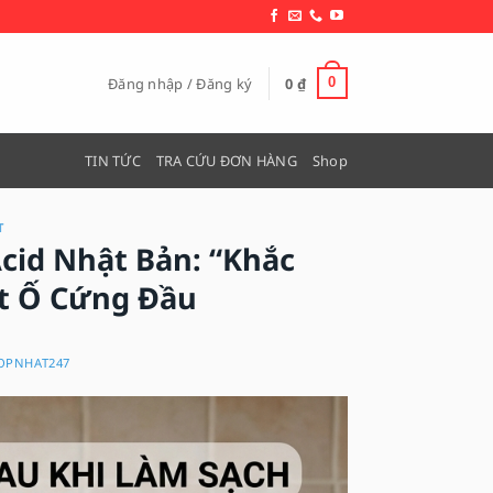
Đăng nhập / Đăng ký
0
₫
0
TIN TỨC
TRA CỨU ĐƠN HÀNG
Shop
T
Acid Nhật Bản: “Khắc
ết Ố Cứng Đầu
OPNHAT247