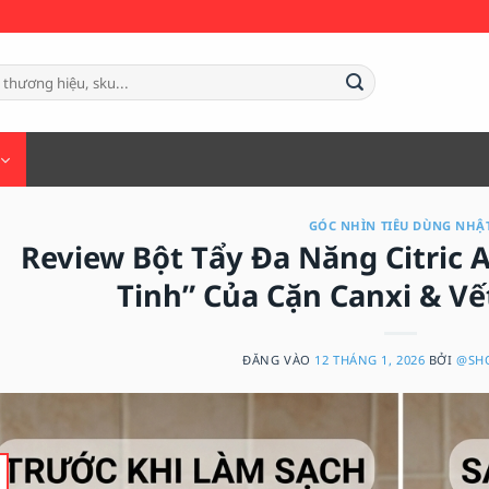
GÓC NHÌN TIÊU DÙNG NHẬ
Review Bột Tẩy Đa Năng Citric 
Tinh” Của Cặn Canxi & V
ĐĂNG VÀO
12 THÁNG 1, 2026
BỞI
@SH