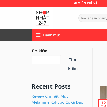
Bỏ
🚚 MIỄN PHÍ VẬN CHUYỂN 📞: 0984.999.247
qua
nội
Tìm
dung
kiếm:
Danh mục
Tìm kiếm
Tìm
kiếm
Recent Posts
Review Chi Tiết: Mút
Melamine Kokubo Có Gì Đặc
12
Th1