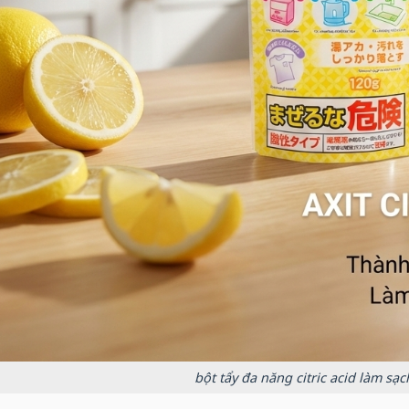
bột tẩy đa năng citric acid làm sạc