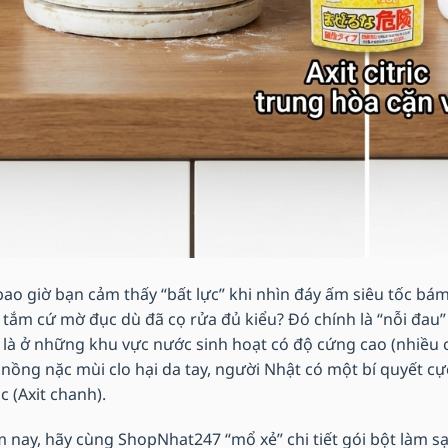
bao giờ bạn cảm thấy “bất lực” khi nhìn đáy ấm siêu tốc bá
 tắm cứ mờ đục dù đã cọ rửa đủ kiểu? Đó chính là “nỗi đau” 
t là ở những khu vực nước sinh hoạt có độ cứng cao (nhiều 
 nồng nặc mùi clo hại da tay, người Nhật có một bí quyết c
ic (Axit chanh).
 nay, hãy cùng ShopNhat247 “mổ xẻ” chi tiết gói bột làm s