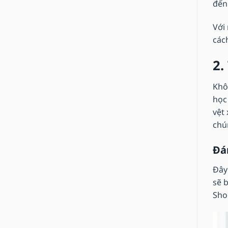
đến 
Với 
các
2.
Khô
học
vệt
chú
Đá
Đây
sẽ 
Sho