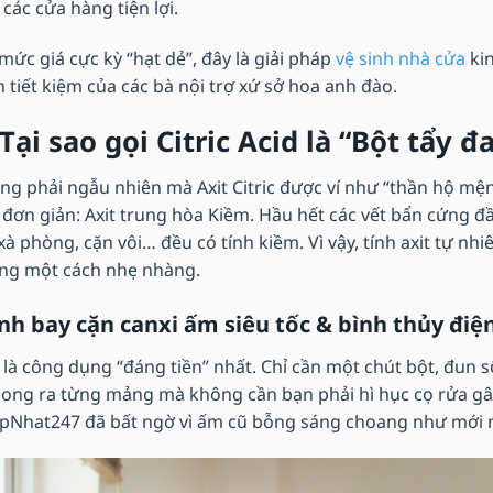
các cửa hàng tiện lợi.
mức giá cực kỳ “hạt dẻ”, đây là giải pháp
vệ sinh nhà cửa
kin
h tiết kiệm của các bà nội trợ xứ sở hoa anh đào.
 Tại sao gọi Citric Acid là “Bột tẩy
ng phải ngẫu nhiên mà Axit Citric được ví như “thần hộ mệ
 đơn giản: Axit trung hòa Kiềm. Hầu hết các vết bẩn cứng 
 xà phòng, cặn vôi… đều có tính kiềm. Vì vậy, tính axit tự n
ng một cách nhẹ nhàng.
nh bay cặn canxi ấm siêu tốc & bình thủy điệ
 là công dụng “đáng tiền” nhất. Chỉ cần một chút bột, đun 
bong ra từng mảng mà không cần bạn phải hì hục cọ rửa gâ
pNhat247 đã bất ngờ vì ấm cũ bỗng sáng choang như mới 