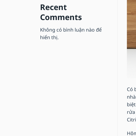
Recent
Comments
Không có bình luận nào để
hiển thị.
Có 
nhà
biệ
rửa
Citr
Hôm